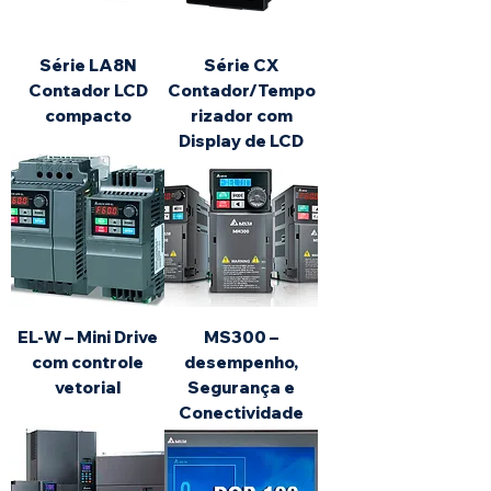
Série LA8N
Série CX
Contador LCD
Contador/Tempo
compacto
rizador com
Display de LCD
EL-W – Mini Drive
MS300 –
com controle
desempenho,
vetorial
Segurança e
Conectividade