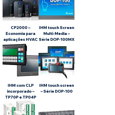
CP2000 –
IHM touch Screen
Economia para
Multi-Media –
aplicações HVAC
Série DOP-100MX
IHM com CLP
IHM touch screen
incorporado –
– Série DOP-100
TP70P e TP04P