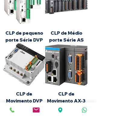
CLP de pequeno
CLP de Médio
porte Série DVP
porte Série AS
CLP de
CLP de
Movimento DVP
Movimento AX-3
15MC
base em Codesys