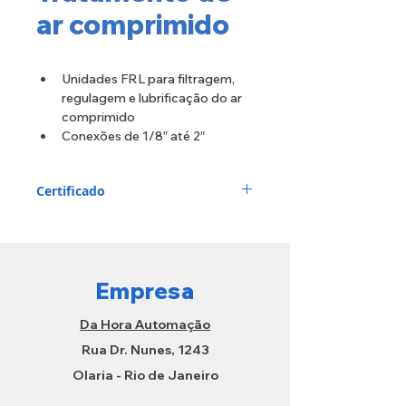
ar comprimido
Unidades FRL para filtragem, 
regulagem e lubrificação do ar 
comprimido
Conexões de 1/8″ até 2″
Configurações modulares, 
corpos metálicos e proteções 
Certificado
de copos
Em 2011, o equipamento para 
tratamento de ar comprimido, 
QBM1 e QBM4, foi certificado com 
o “Sello del Buen Diseño”, 
Empresa
outorgado pela Subsecretaria de 
Indústria (Ministério de Indústia da 
Nação – Argentina).
Da Hora Automação
Rua Dr. Nunes, 1243
Olaria - Rio de Janeiro